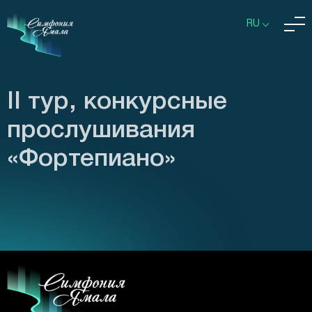
RU
II тур, конкурсные
прослушивания
«Фортепиано»