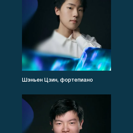
Шэньен Цзин, фортепиано