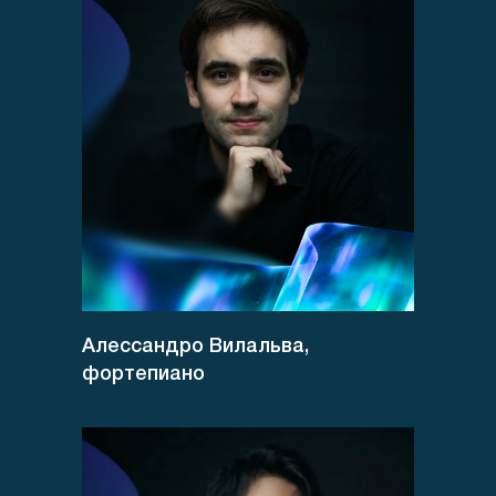
Алессандро Вилальва,
фортепиано