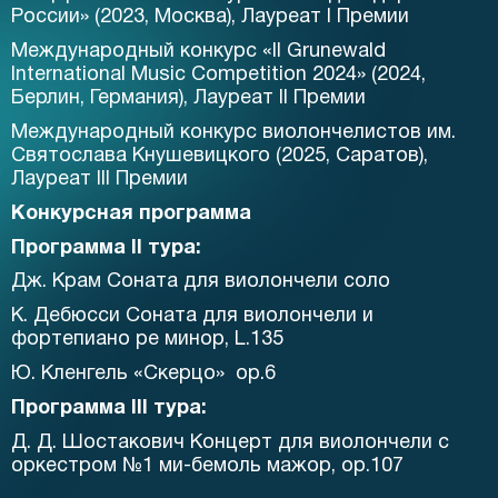
России» (2023, Москва), Лауреат I Премии
Международный конкурс «II Grunewald
International Music Competition 2024» (2024,
Берлин, Германия), Лауреат II Премии
Международный конкурс виолончелистов им.
Святослава Кнушевицкого (2025, Саратов),
Лауреат III Премии
Конкурсная программа
Программа II тура:
Дж. Крам Соната для виолончели соло
К. Дебюсси Соната для виолончели и
фортепиано ре минор, L.135
Ю. Кленгель «Скерцо»
ор.6
Программа III тура:
Д. Д. Шостакович Концерт для виолончели с
оркестром №1 ми-бемоль мажор, op.107