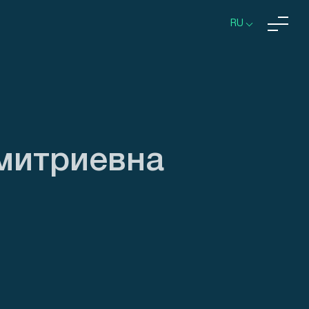
RU
митриевна